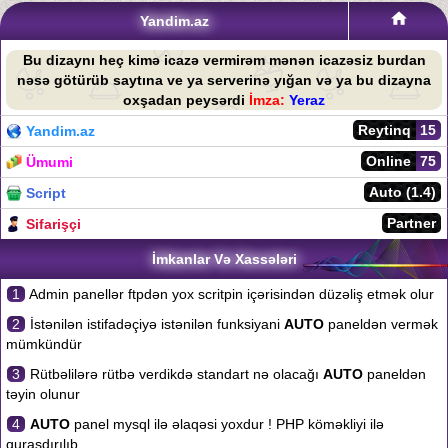
Yandim.az
Bu dizaynı heç kimə icazə vermirəm mənən icazəsiz burdan
nəsə götürüb saytına ve ya serverinə yığan və ya bu dizayna
oxşadan peysərdi
İmza:
Yeraz
Reytinq
15
Yandim.az
Online
75
Ümumi
Auto (1.4)
Script
Partner
Sifarişçi
İmkanlar Və Xassələri
1
Admin panellər ftpdən yox scritpin içərisindən düzəliş etmək olur
2
İstənilən istifadəçiyə istənilən funksiyani
AUTO
paneldən vermək
mümkündür
3
Rütbəlilərə rütbə verdikdə standart nə olacağı
AUTO
paneldən
təyin olunur
4
AUTO
panel mysql ilə əlaqəsi yoxdur ! PHP köməkliyi ilə
quraşdırılıb