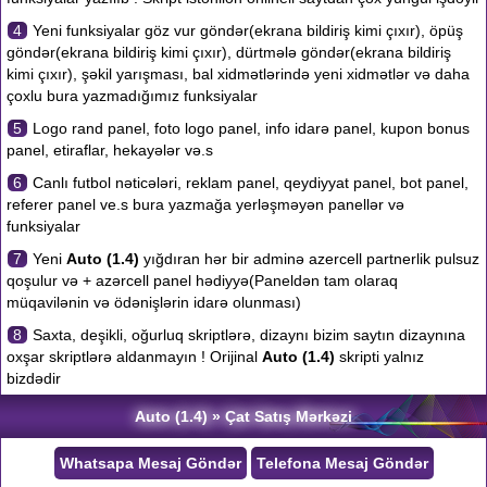
4
Yeni funksiyalar göz vur göndər(ekrana bildiriş kimi çıxır), öpüş
göndər(ekrana bildiriş kimi çıxır), dürtmələ göndər(ekrana bildiriş
kimi çıxır), şəkil yarışması, bal xidmətlərində yeni xidmətlər və daha
çoxlu bura yazmadığımız funksiyalar
5
Logo rand panel, foto logo panel, info idarə panel, kupon bonus
panel, etiraflar, hekayələr və.s
6
Canlı futbol nəticələri, reklam panel, qeydiyyat panel, bot panel,
referer panel ve.s bura yazmağa yerləşməyən panellər və
funksiyalar
7
Yeni
Auto (1.4)
yığdıran hər bir adminə azercell partnerlik pulsuz
qoşulur və + azərcell panel hədiyyə(Paneldən tam olaraq
müqavilənin və ödənişlərin idarə olunması)
8
Saxta, deşikli, oğurluq skriptlərə, dizaynı bizim saytın dizaynına
oxşar skriptlərə aldanmayın ! Orijinal
Auto (1.4)
skripti yalnız
bizdədir
Auto (1.4) » Çat Satış Mərkəzi
Whatsapa Mesaj Göndər
Telefona Mesaj Göndər