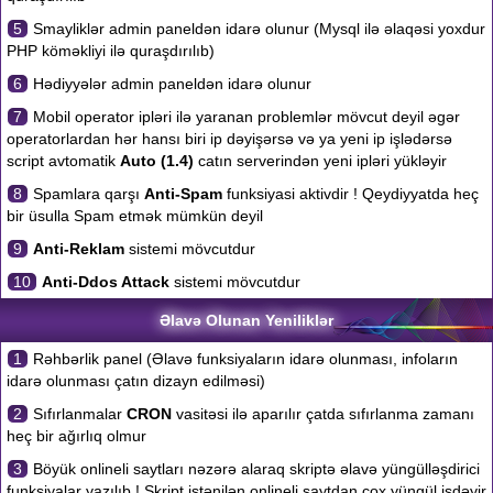
5
Smayliklər admin paneldən idarə olunur (Mysql ilə əlaqəsi yoxdur
PHP köməkliyi ilə quraşdırılıb)
6
Hədiyyələr admin paneldən idarə olunur
7
Mobil operator ipləri ilə yaranan problemlər mövcut deyil əgər
operatorlardan hər hansı biri ip dəyişərsə və ya yeni ip işlədərsə
script avtomatik
Auto (1.4)
catın serverindən yeni ipləri yükləyir
8
Spamlara qarşı
Anti-Spam
funksiyasi aktivdir ! Qeydiyyatda heç
bir üsulla Spam etmək mümkün deyil
9
Anti-Reklam
sistemi mövcutdur
10
Anti-Ddos Attack
sistemi mövcutdur
Əlavə Olunan Yeniliklər
1
Rəhbərlik panel (Əlavə funksiyaların idarə olunması, infoların
idarə olunması çatın dizayn edilməsi)
2
Sıfırlanmalar
CRON
vasitəsi ilə aparılır çatda sıfırlanma zamanı
heç bir ağırlıq olmur
3
Böyük onlineli saytları nəzərə alaraq skriptə əlavə yüngülləşdirici
funksiyalar yazılıb ! Skript istənilən onlineli saytdan çox yüngül işdəyir