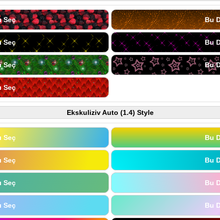
ı Seç
Bu D
ı Seç
Bu D
ı Seç
Bu D
ı Seç
Ekskuliziv Auto (1.4) Style
ı Seç
Bu D
ı Seç
Bu D
ı Seç
Bu D
ı Seç
Bu D