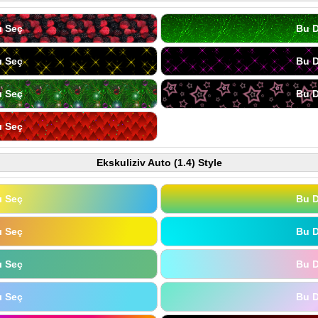
ı Seç
Bu D
ı Seç
Bu D
ı Seç
Bu D
ı Seç
Ekskuliziv Auto (1.4) Style
ı Seç
Bu D
ı Seç
Bu D
ı Seç
Bu D
ı Seç
Bu D