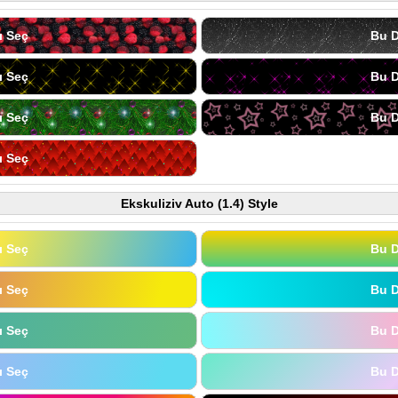
ı Seç
Bu D
ı Seç
Bu D
ı Seç
Bu D
ı Seç
Ekskuliziv Auto (1.4) Style
ı Seç
Bu D
ı Seç
Bu D
ı Seç
Bu D
ı Seç
Bu D