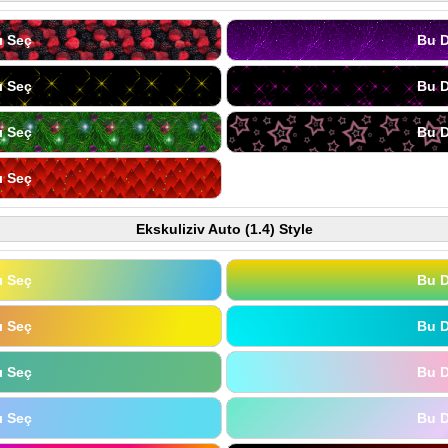
ı Seç
Bu D
ı Seç
Bu D
ı Seç
Bu D
ı Seç
Ekskuliziv Auto (1.4) Style
ı Seç
Bu D
ı Seç
Bu D
ı Seç
Bu D
ı Seç
Bu D