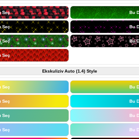
ı Seç
Bu D
ı Seç
Bu D
ı Seç
Bu D
ı Seç
Ekskuliziv Auto (1.4) Style
ı Seç
Bu D
ı Seç
Bu D
ı Seç
Bu D
ı Seç
Bu D