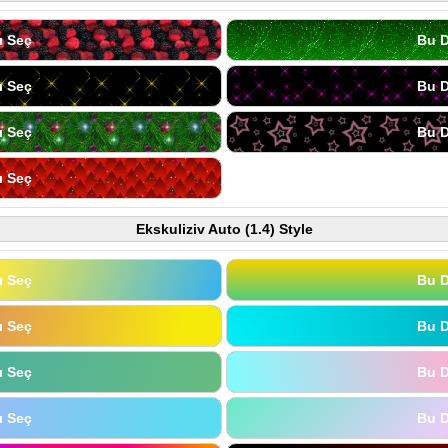
ı Seç
Bu D
ı Seç
Bu D
ı Seç
Bu D
ı Seç
Ekskuliziv Auto (1.4) Style
ı Seç
Bu D
ı Seç
Bu D
ı Seç
Bu D
ı Seç
Bu D